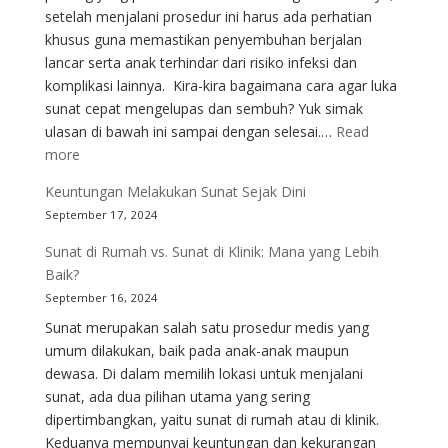
setelah menjalani prosedur ini harus ada perhatian
di
khusus guna memastikan penyembuhan berjalan
Indonesia
lancar serta anak terhindar dari risiko infeksi dan
komplikasi lainnya. Kira-kira bagaimana cara agar luka
sunat cepat mengelupas dan sembuh? Yuk simak
ulasan di bawah ini sampai dengan selesai.…
Read
:
more
Pemulihan
Keuntungan Melakukan Sunat Sejak Dini
Setelah
September 17, 2024
Sunat:
Apa
Sunat di Rumah vs. Sunat di Klinik: Mana yang Lebih
yang
Baik?
Harus
September 16, 2024
Dilakukan?
Sunat merupakan salah satu prosedur medis yang
umum dilakukan, baik pada anak-anak maupun
dewasa. Di dalam memilih lokasi untuk menjalani
sunat, ada dua pilihan utama yang sering
dipertimbangkan, yaitu sunat di rumah atau di klinik.
Keduanya mempunyai keuntungan dan kekurangan