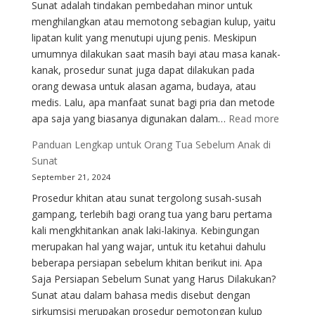
Sunat adalah tindakan pembedahan minor untuk
dan
menghilangkan atau memotong sebagian kulup, yaitu
Tantangan
lipatan kulit yang menutupi ujung penis. Meskipun
umumnya dilakukan saat masih bayi atau masa kanak-
kanak, prosedur sunat juga dapat dilakukan pada
orang dewasa untuk alasan agama, budaya, atau
medis. Lalu, apa manfaat sunat bagi pria dan metode
:
apa saja yang biasanya digunakan dalam…
Read more
Apakah
Panduan Lengkap untuk Orang Tua Sebelum Anak di
Sunat
Sunat
Menyaki
September 21, 2024
Penjela
Prosedur khitan atau sunat tergolong susah-susah
dari
gampang, terlebih bagi orang tua yang baru pertama
Segi
kali mengkhitankan anak laki-lakinya. Kebingungan
Medis
merupakan hal yang wajar, untuk itu ketahui dahulu
beberapa persiapan sebelum khitan berikut ini. Apa
Saja Persiapan Sebelum Sunat yang Harus Dilakukan?
Sunat atau dalam bahasa medis disebut dengan
sirkumsisi merupakan prosedur pemotongan kulup