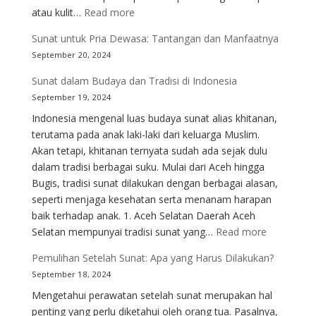
:
atau kulit…
Read more
Panduan
Sunat untuk Pria Dewasa: Tantangan dan Manfaatnya
Lengkap
September 20, 2024
untuk
Orang
Sunat dalam Budaya dan Tradisi di Indonesia
Tua
September 19, 2024
Sebelum
Indonesia mengenal luas budaya sunat alias khitanan,
Anak
terutama pada anak laki-laki dari keluarga Muslim.
di
Akan tetapi, khitanan ternyata sudah ada sejak dulu
Sunat
dalam tradisi berbagai suku. Mulai dari Aceh hingga
Bugis, tradisi sunat dilakukan dengan berbagai alasan,
seperti menjaga kesehatan serta menanam harapan
baik terhadap anak. 1. Aceh Selatan Daerah Aceh
:
Selatan mempunyai tradisi sunat yang…
Read more
Sunat
Pemulihan Setelah Sunat: Apa yang Harus Dilakukan?
dalam
September 18, 2024
Budaya
Mengetahui perawatan setelah sunat merupakan hal
dan
penting yang perlu diketahui oleh orang tua. Pasalnya,
Tradisi