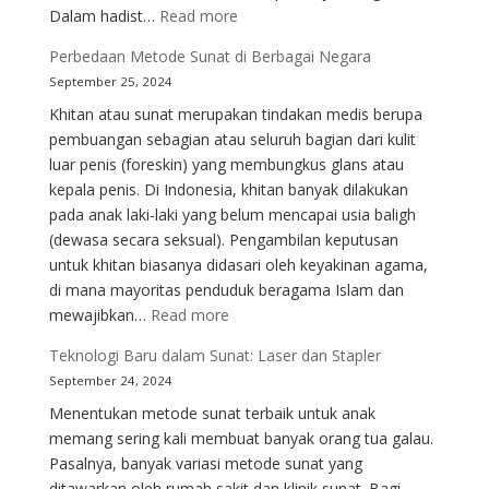
:
Dalam hadist…
Read more
Sunat
Perbedaan Metode Sunat di Berbagai Negara
untuk
September 25, 2024
Pria
Khitan atau sunat merupakan tindakan medis berupa
Non-
pembuangan sebagian atau seluruh bagian dari kulit
Muslim:
luar penis (foreskin) yang membungkus glans atau
Apakah
kepala penis. Di Indonesia, khitan banyak dilakukan
Perlu?
pada anak laki-laki yang belum mencapai usia baligh
(dewasa secara seksual). Pengambilan keputusan
untuk khitan biasanya didasari oleh keyakinan agama,
di mana mayoritas penduduk beragama Islam dan
:
mewajibkan…
Read more
Perbedaan
Teknologi Baru dalam Sunat: Laser dan Stapler
Metode
September 24, 2024
Sunat
Menentukan metode sunat terbaik untuk anak
di
memang sering kali membuat banyak orang tua galau.
Berbagai
Pasalnya, banyak variasi metode sunat yang
Negara
ditawarkan oleh rumah sakit dan klinik sunat. Bagi