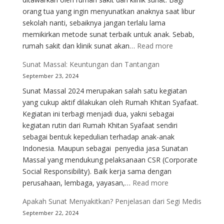
orang tua yang ingin menyunatkan anaknya saat libur
sekolah nanti, sebaiknya jangan terlalu lama
memikirkan metode sunat terbaik untuk anak. Sebab,
:
rumah sakit dan klinik sunat akan…
Read more
Teknologi
Sunat Massal: Keuntungan dan Tantangan
Baru
September 23, 2024
dalam
Sunat Massal 2024 merupakan salah satu kegiatan
Sunat:
yang cukup aktif dilakukan oleh Rumah Khitan Syafaat.
Laser
Kegiatan ini terbagi menjadi dua, yakni sebagai
dan
kegiatan rutin dari Rumah Khitan Syafaat sendiri
Stapler
sebagai bentuk kepedulian terhadap anak-anak
Indonesia. Maupun sebagai penyedia jasa Sunatan
Massal yang mendukung pelaksanaan CSR (Corporate
Social Responsibility). Baik kerja sama dengan
:
perusahaan, lembaga, yayasan,…
Read more
Sunat
Apakah Sunat Menyakitkan? Penjelasan dari Segi Medis
Massal:
September 22, 2024
Keuntungan