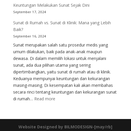
Pemulihan
Keuntungan Melakukan Sunat Sejak Dini
Setelah
September 17, 2024
Sunat:
Apa
Sunat di Rumah vs. Sunat di Klinik: Mana yang Lebih
yang
Baik?
Harus
September 16, 2024
Dilakukan?
Sunat merupakan salah satu prosedur medis yang
umum dilakukan, baik pada anak-anak maupun
dewasa. Di dalam memilih lokasi untuk menjalani
sunat, ada dua pilihan utama yang sering
dipertimbangkan, yaitu sunat di rumah atau di klinik.
Keduanya mempunyai keuntungan dan kekurangan
masing-masing. Di kesempatan kali akan membahas
secara rinci tentang keuntungan dan kekurangan sunat
:
di rumah…
Read more
Sunat
di
Rumah
vs.
Website Designed by BILMODESIGN-[may/rb]