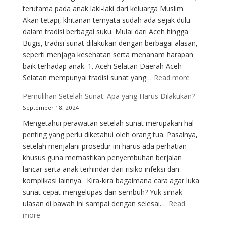
Anak
terutama pada anak laki-laki dari keluarga Muslim.
di
Akan tetapi, khitanan ternyata sudah ada sejak dulu
Sunat
dalam tradisi berbagai suku. Mulai dari Aceh hingga
Bugis, tradisi sunat dilakukan dengan berbagai alasan,
seperti menjaga kesehatan serta menanam harapan
baik terhadap anak. 1. Aceh Selatan Daerah Aceh
:
Selatan mempunyai tradisi sunat yang…
Read more
Sunat
Pemulihan Setelah Sunat: Apa yang Harus Dilakukan?
dalam
September 18, 2024
Budaya
Mengetahui perawatan setelah sunat merupakan hal
dan
penting yang perlu diketahui oleh orang tua. Pasalnya,
Tradisi
setelah menjalani prosedur ini harus ada perhatian
di
khusus guna memastikan penyembuhan berjalan
Indonesia
lancar serta anak terhindar dari risiko infeksi dan
komplikasi lainnya. Kira-kira bagaimana cara agar luka
sunat cepat mengelupas dan sembuh? Yuk simak
ulasan di bawah ini sampai dengan selesai.…
Read
:
more