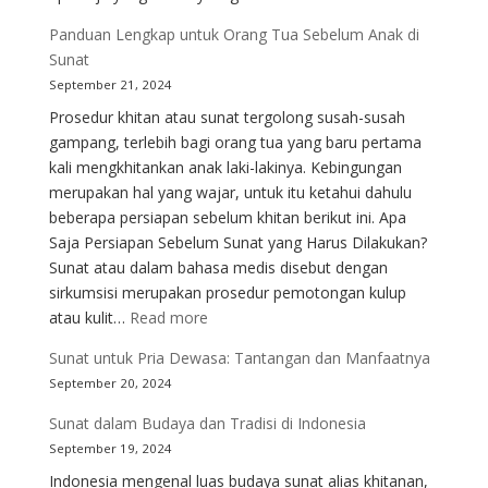
Apakah
Panduan Lengkap untuk Orang Tua Sebelum Anak di
Sunat
Sunat
Menyaki
September 21, 2024
Penjela
Prosedur khitan atau sunat tergolong susah-susah
dari
gampang, terlebih bagi orang tua yang baru pertama
Segi
kali mengkhitankan anak laki-lakinya. Kebingungan
Medis
merupakan hal yang wajar, untuk itu ketahui dahulu
beberapa persiapan sebelum khitan berikut ini. Apa
Saja Persiapan Sebelum Sunat yang Harus Dilakukan?
Sunat atau dalam bahasa medis disebut dengan
sirkumsisi merupakan prosedur pemotongan kulup
:
atau kulit…
Read more
Panduan
Sunat untuk Pria Dewasa: Tantangan dan Manfaatnya
Lengkap
September 20, 2024
untuk
Orang
Sunat dalam Budaya dan Tradisi di Indonesia
Tua
September 19, 2024
Sebelum
Indonesia mengenal luas budaya sunat alias khitanan,