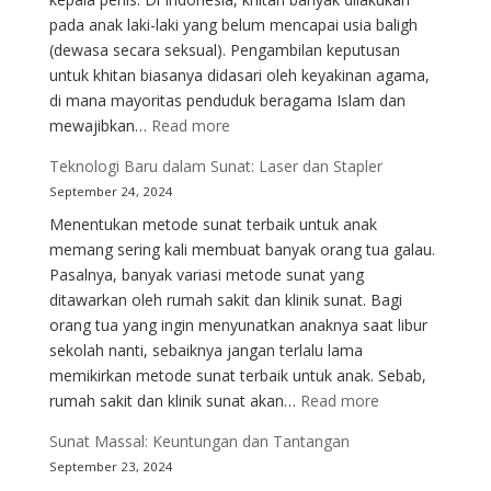
Perlu?
pada anak laki-laki yang belum mencapai usia baligh
(dewasa secara seksual). Pengambilan keputusan
untuk khitan biasanya didasari oleh keyakinan agama,
di mana mayoritas penduduk beragama Islam dan
:
mewajibkan…
Read more
Perbedaan
Teknologi Baru dalam Sunat: Laser dan Stapler
Metode
September 24, 2024
Sunat
Menentukan metode sunat terbaik untuk anak
di
memang sering kali membuat banyak orang tua galau.
Berbagai
Pasalnya, banyak variasi metode sunat yang
Negara
ditawarkan oleh rumah sakit dan klinik sunat. Bagi
orang tua yang ingin menyunatkan anaknya saat libur
sekolah nanti, sebaiknya jangan terlalu lama
memikirkan metode sunat terbaik untuk anak. Sebab,
:
rumah sakit dan klinik sunat akan…
Read more
Teknologi
Sunat Massal: Keuntungan dan Tantangan
Baru
September 23, 2024
dalam