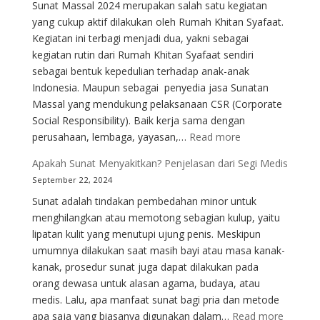
Sunat Massal 2024 merupakan salah satu kegiatan
Sunat:
yang cukup aktif dilakukan oleh Rumah Khitan Syafaat.
Laser
Kegiatan ini terbagi menjadi dua, yakni sebagai
dan
kegiatan rutin dari Rumah Khitan Syafaat sendiri
Stapler
sebagai bentuk kepedulian terhadap anak-anak
Indonesia. Maupun sebagai penyedia jasa Sunatan
Massal yang mendukung pelaksanaan CSR (Corporate
Social Responsibility). Baik kerja sama dengan
:
perusahaan, lembaga, yayasan,…
Read more
Sunat
Apakah Sunat Menyakitkan? Penjelasan dari Segi Medis
Massal:
September 22, 2024
Keuntungan
Sunat adalah tindakan pembedahan minor untuk
dan
menghilangkan atau memotong sebagian kulup, yaitu
Tantangan
lipatan kulit yang menutupi ujung penis. Meskipun
umumnya dilakukan saat masih bayi atau masa kanak-
kanak, prosedur sunat juga dapat dilakukan pada
orang dewasa untuk alasan agama, budaya, atau
medis. Lalu, apa manfaat sunat bagi pria dan metode
:
apa saja yang biasanya digunakan dalam…
Read more