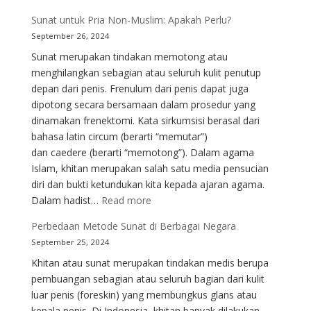
Sunat untuk Pria Non-Muslim: Apakah Perlu?
September 26, 2024
Sunat merupakan tindakan memotong atau
menghilangkan sebagian atau seluruh kulit penutup
depan dari penis. Frenulum dari penis dapat juga
dipotong secara bersamaan dalam prosedur yang
dinamakan frenektomi. Kata sirkumsisi berasal dari
bahasa latin circum (berarti “memutar”)
dan caedere (berarti “memotong”). Dalam agama
Islam, khitan merupakan salah satu media pensucian
diri dan bukti ketundukan kita kepada ajaran agama.
:
Dalam hadist…
Read more
Sunat
Perbedaan Metode Sunat di Berbagai Negara
untuk
September 25, 2024
Pria
Khitan atau sunat merupakan tindakan medis berupa
Non-
pembuangan sebagian atau seluruh bagian dari kulit
Muslim:
luar penis (foreskin) yang membungkus glans atau
Apakah
kepala penis. Di Indonesia, khitan banyak dilakukan